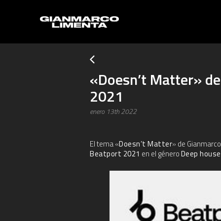
«Doesn’t Matter» de
2021
enero 13th 2022
El tema «
Doesn’t Matter
» de Gianmarco 
Beatport 2021
en el género
Deep hous